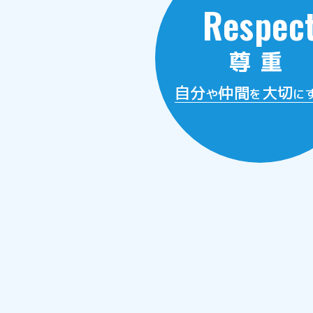
Respec
尊重
自分
仲間
大切
や
を
に