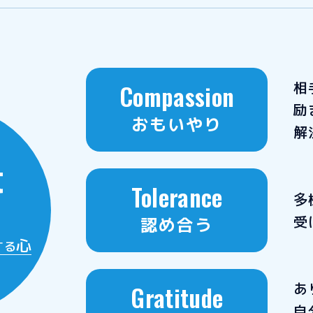
相
Compassion
励
おもいやり
解
t
Tolerance
多
受
認め合う
心
する
あ
Gratitude
自