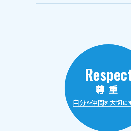
Respec
尊重
自分
仲間
大切
や
を
に