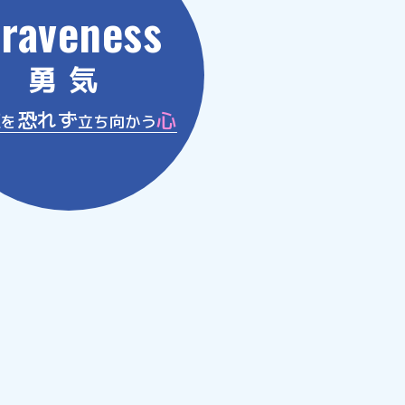
raveness
勇気
難
恐れず
心
を
立ち向かう