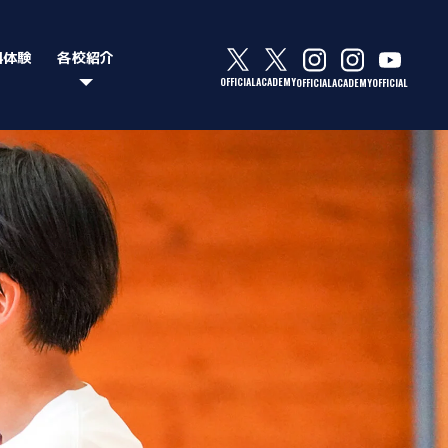
料体験
各校紹介
OFFICIAL
ACADEMY
OFFICIAL
ACADEMY
OFFICIAL