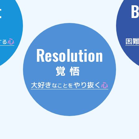
t
B
心
困
する
Resolution
覚悟
大好き
やり抜く
心
なことを